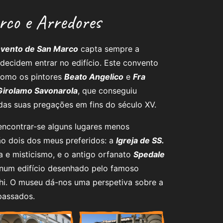
co e Arredores
vento de San Marco
capta sempre a
 decidem entrar no edifício. Este convento
como os pintores
Beato Angelico
e
Fra
Girolamo Savonarola
, que conseguiu
 das suas pregações em fins do século XV.
encontrar-se alguns lugares menos
tão dois dos meus preferidos: a
Igreja de SS.
ia e misticismo, e o antigo orfanato
Spedale
o num edifício desenhado pelo famoso
schi. O museu dá-nos uma perspetiva sobre a
 passados.