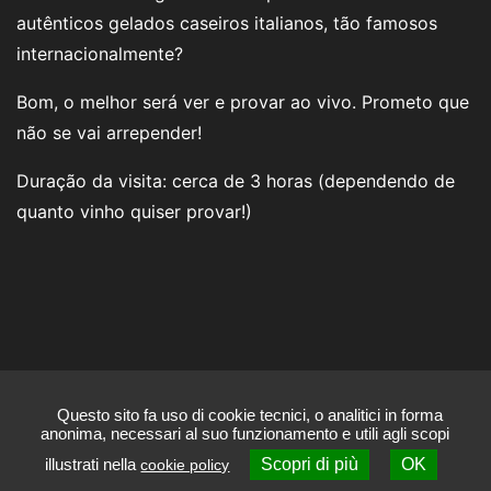
autênticos gelados caseiros italianos, tão famosos
internacionalmente?
Bom, o melhor será ver e provar ao vivo. Prometo que
não se vai arrepender!
Duração da visita: cerca de 3 horas (dependendo de
quanto vinho quiser provar!)
Questo sito fa uso di cookie tecnici, o analitici in forma
anonima, necessari al suo funzionamento e utili agli scopi
p.iva
06142770483
-
Privacy
|
Cookies
|
Gestisci Cookie
|
Credits
illustrati nella
Scopri di più
OK
cookie policy